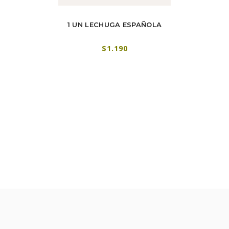
UN LECHUGA ESPAÑOLA
1 UN LECHUGA ESCAROLA
$1.190
$1.390