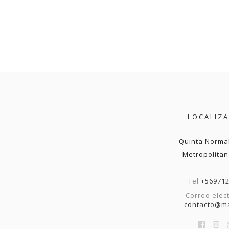
LOCALIZ
Quinta Normal
Metropolitan
Tel
+56971
Correo elec
contacto@ma