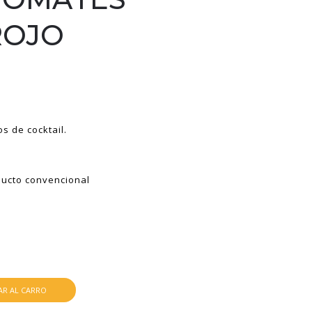
ROJO
s de cocktail.
ucto convencional
R AL CARRO