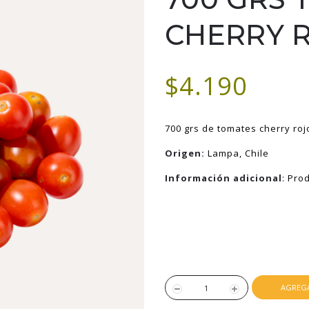
CHERRY 
$4.190
700 grs de t
omates cherry rojo
Origen:
Lampa, Chile
Información adicional
:
Prod
AGREGA