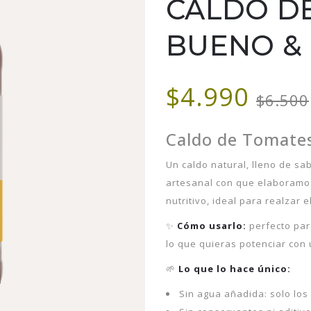
CALDO D
BUENO & 
$4.990
$6.500
Caldo de Tomate
Un caldo natural, lleno de s
artesanal con que elaboramos 
nutritivo, ideal para realzar 
✨
Cómo usarlo:
perfecto para
lo que quieras potenciar con 
🌱
Lo que lo hace único:
Sin agua añadida: solo los