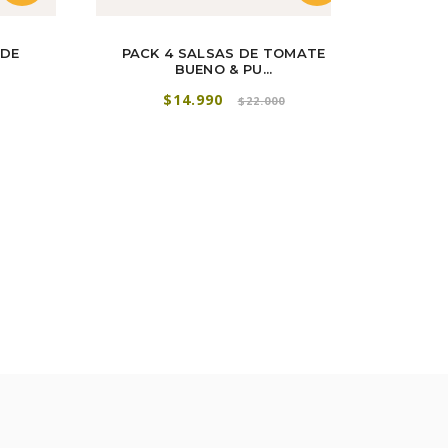
 DE
PACK 4 SALSAS DE TOMATE
PAC
BUENO & PU...
$14.990
$22.000