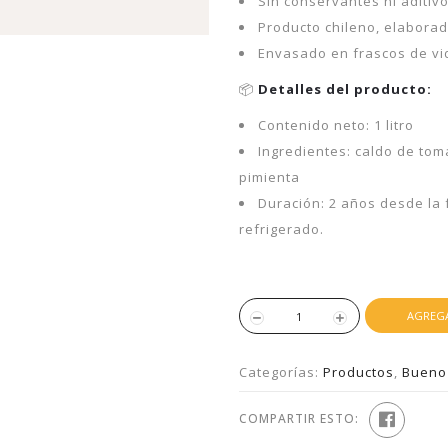
Sin conservantes ni aditivos
Producto chileno, elabora
Envasado en frascos de vidr
📦
Detalles del producto:
Contenido neto: 1 litro
Ingredientes: caldo de toma
pimienta
Duración: 2 años desde la 
refrigerado.
AGREGA
Categorías:
Productos
,
Bueno
COMPARTIR ESTO: