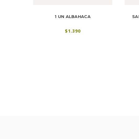
TIL
1 UN ALBAHACA
SA
$1.390