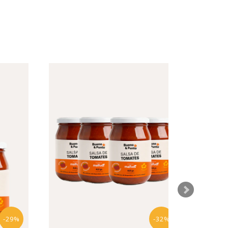
:
-29%
-32%