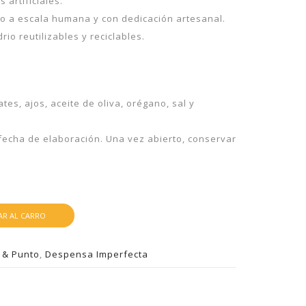
 artificiales.
do a escala humana y con dedicación artesanal.
io reutilizables y reciclables.
tes, ajos, aceite de oliva, orégano, sal y
fecha de elaboración. Una vez abierto, conservar
R AL CARRO
 & Punto
,
Despensa Imperfecta