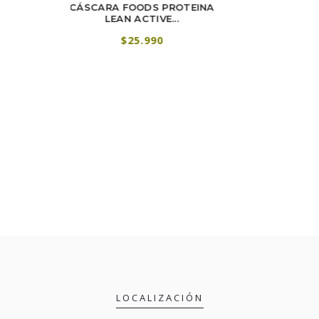
ODS PROTEINA
CÁSCARA FOODS UPCOFFEE
CÁ
CTIVE...
240 GRS
5.990
$14.490
$18.990
LOCALIZACIÓN