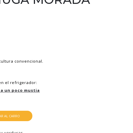
icultura convencional.
en el refrigerador:
ga un poco mustia
R AL CARRO
 y verduras