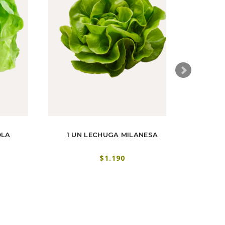
OLA
1 UN LECHUGA MILANESA
1
$1.190