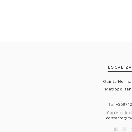
LOCALIZ
Quinta Normal
Metropolitan
Tel
+56971
Correo elec
contacto@ma