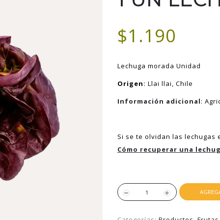
$1.190
Lechuga morada Unidad
Origen
:
Llai llai, Chile
Información adicional
: Agr
Si se te olvidan las lechugas 
Cómo recuperar una lechu
AGREGA
Categorías:
Productos
,
Frutas