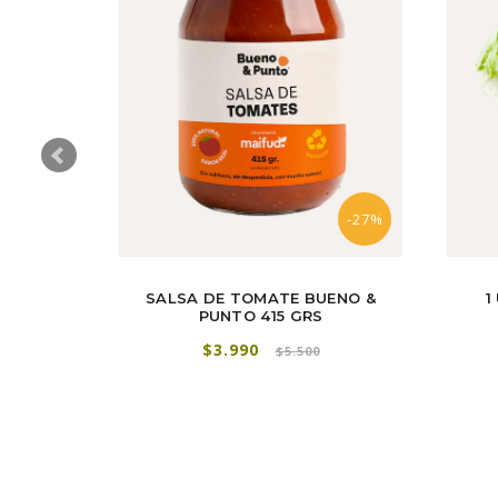
-27%
USELAS
SALSA DE TOMATE BUENO &
1
PUNTO 415 GRS
$3.990
$5.500