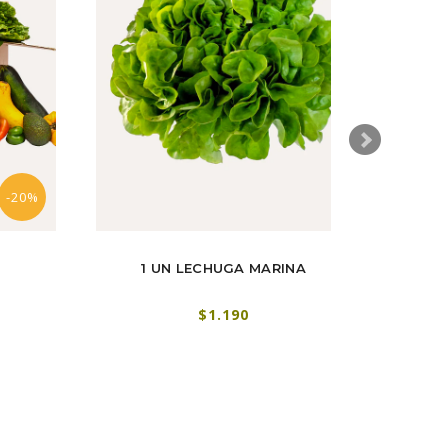
-20%
1 UN LECHUGA MARINA
2
$1.190