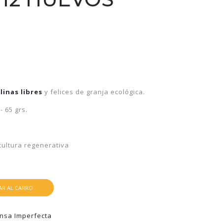
linas libres
y felices de granja ecológica.
 65 grs.
icultura regenerativa
R AL CARRO
nsa Imperfecta