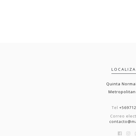
LOCALIZ
Quinta Normal
Metropolitan
Tel
+56971
Correo elec
contacto@ma