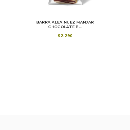
MENDRA
BARRA ALEA NUEZ MANJAR
BARRA A
0 GRS
CHOCOLATE B...
$2.290