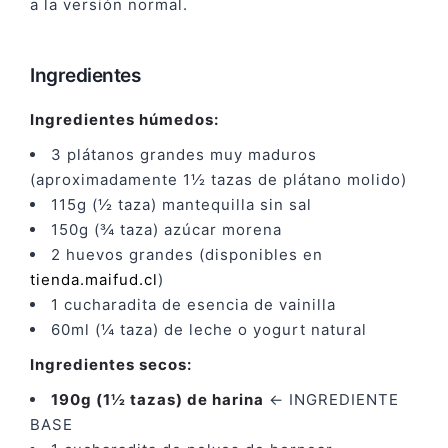
a la versión normal.
Ingredientes
Ingredientes húmedos:
3 plátanos grandes muy maduros
(aproximadamente 1½ tazas de plátano molido)
115g (½ taza) mantequilla sin sal
150g (¾ taza) azúcar morena
2 huevos grandes (disponibles en
tienda.maifud.cl
)
1 cucharadita de esencia de vainilla
60ml (¼ taza) de leche o yogurt natural
Ingredientes secos:
190g (1½ tazas) de harina
← INGREDIENTE
BASE