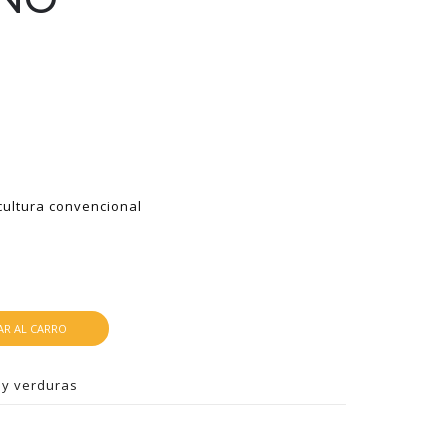
icultura convencional
R AL CARRO
 y verduras