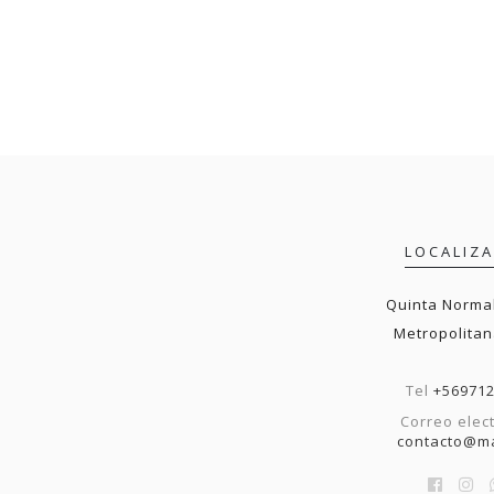
LOCALIZ
Quinta Normal
Metropolitan
Tel
+56971
Correo elec
contacto@ma