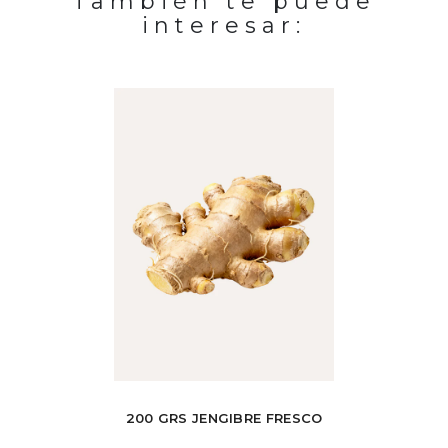
También te puede
interesar:
-25%
ESTE 330
200 GRS JENGIBRE FRESCO
1