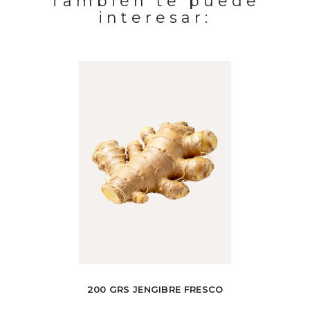
También te puede
interesar:
-25%
SHOT 330
200 GRS JENGIBRE FRESCO
1 KG 